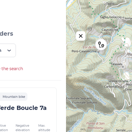
iders
n
 the search
Mountain bike
erde Boucle 7a
tive
Negative
Max.
vation
elevation
altitude