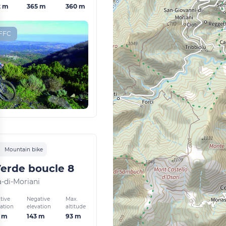
2 m
365 m
360 m
-FFC
Mountain bike
Verde boucle 8
-di-Moriani
tive
Negative
Max.
vation
elevation
altitude
3 m
143 m
93 m