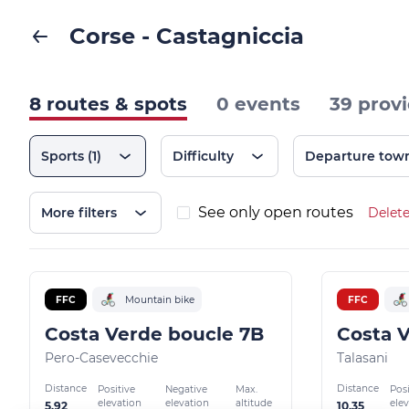
Corse - Castagniccia
8 routes & spots
0 events
39 prov
Sports
(1)
Difficulty
Departure tow
See only open routes
More filters
Delete
FFC
Mountain bike
FFC
Costa Verde boucle 7B
Costa V
Pero-Casevecchie
Talasani
Distance
Distance
Positive
Negative
Max.
Posi
elevation
elevation
altitude
ele
5.92
10.35