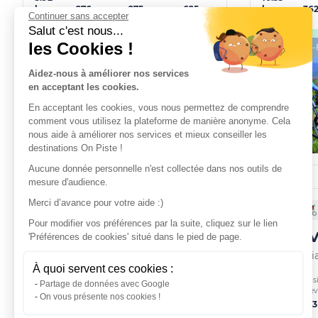
276 m
275 m
625 m
36
km
km
Continuer sans accepter
Salut c'est nous...
les Cookies !
Site VTT-FFC
Site VTT
Aidez-nous à améliorer nos services
en acceptant les cookies.
En acceptant les cookies, vous nous permettez de comprendre
comment vous utilisez la plateforme de manière anonyme. Cela
nous aide à améliorer nos services et mieux conseiller les
destinations On Piste !
Aucune donnée personnelle n'est collectée dans nos outils de
mesure d'audience.
Merci d’avance pour votre aide :)
FFC
Mountain bike
FFC
Pour modifier vos préférences par la suite, cliquez sur le lien
Costa Verde Boucle 10
Costa 
'Préférences de cookies' situé dans le pied de page.
San-Nicolao
Santa-Lucia
À quoi servent ces cookies :
Distance
Distance
Positive
Negative
Max.
Posi
Partage de données avec Google
elevation
elevation
altitude
ele
14.83
6.65
On vous présente nos cookies !
274 m
274 m
250 m
14
km
km