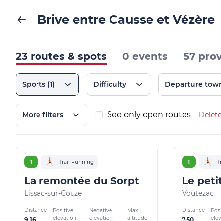
Brive entre Causse et Vézère
23 routes & spots
0 events
57 pro
Sports
(1)
Difficulty
Departure tow
See only open routes
More filters
Delete
1
Trail Running
1
T
La remontée du Sorpt
Le peti
Lissac-sur-Couze
Voutezac
Distance
Distance
Positive
Negative
Max.
Posi
elevation
elevation
altitude
ele
9.16
7.50