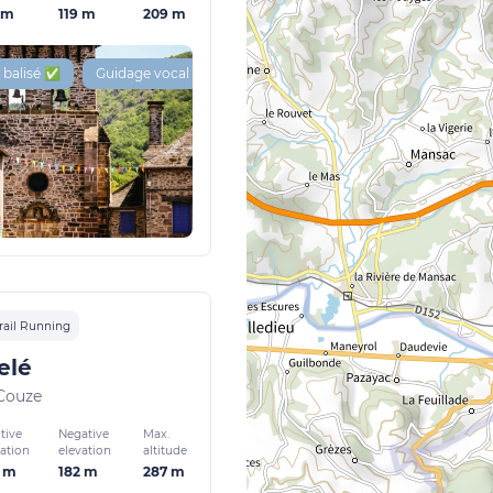
 m
119 m
209 m
 balisé ✅
Guidage vocal 🔊
rail Running
elé
-Couze
tive
Negative
Max.
vation
elevation
altitude
9 m
182 m
287 m