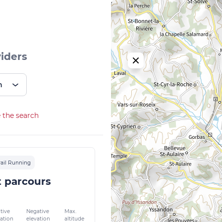
viders
n
 the search
rail Running
t parcours
tive
Negative
Max.
vation
elevation
altitude