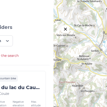
iders
n
 the search
ountain bike
Le Tour du lac du Causse
-Couze
tive
Negative
Max.
vation
elevation
altitude