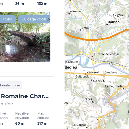
 m
26 m
132 m
 FFVélo
Guidage vocal 🔊
ountain bike
La Voie Romaine Chartrier
errière
tive
Negative
Max.
vation
elevation
altitude
 m
60 m
317 m