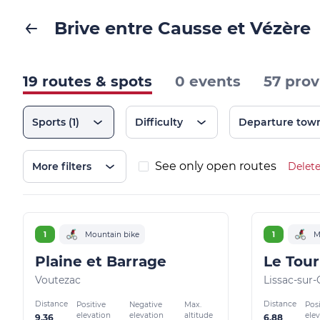
Brive entre Causse et Vézère
19 routes & spots
0 events
57 prov
Sports
(1)
Difficulty
Departure tow
See only open routes
More filters
Delete
1
Mountain bike
1
M
Plaine et Barrage
Voutezac
Lissac-sur
Distance
Distance
Positive
Negative
Max.
Posi
elevation
elevation
altitude
ele
9.36
6.88