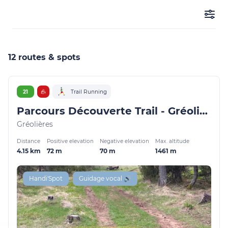
12 routes & spots
21
Trail Running
Parcours Découverte Trail - Gréolières 1400
Gréolières
Distance
Positive elevation
Negative elevation
Max. altitude
4.15 km
72 m
70 m
1461 m
Handi'Spot
Guidage vocal 🔊