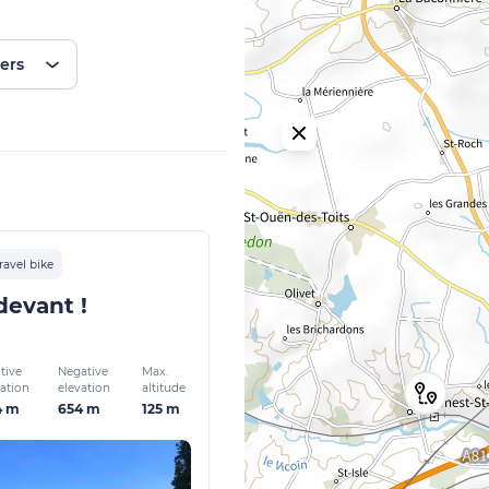
ters
ravel bike
devant !
tive
Negative
Max.
vation
elevation
altitude
4 m
654 m
125 m