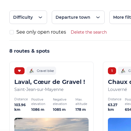
Difficulty
Departure town
More fil
See only open routes
Delete the search
8 routes & spots
❤️
Gravel bike
1
G
Laval, Cœur de Gravel !
Chaux 
Saint-Jean-sur-Mayenne
Louverné
Distance
Distance
Positive
Negative
Max.
Posi
elevation
elevation
altitude
ele
103.96
63.27
1086 m
1085 m
178 m
65
km
km