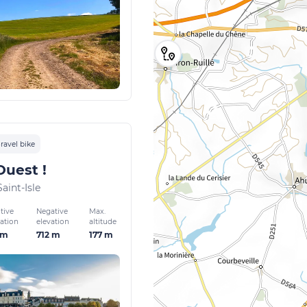
ravel bike
Ouest !
aint-Isle
tive
Negative
Max.
vation
elevation
altitude
 m
712 m
177 m